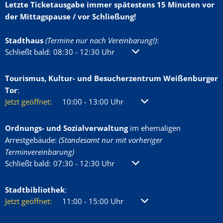
Letzte Ticketausgabe immer spätestens 15 Minuten vor
der Mittagspause / vor Schließung!
Stadthaus
(Termine nur nach Vereinbarung!)
:
Klicken, um weitere Öffnungs- oder Schließzeiten auszublenden
Schließt bald:
08:30
-
12:30
Uhr
Von 08:30 bis 12:30 Uhr
Tourismus, Kultur- und Besucherzentrum Weißenburger
Tor
:
Klicken, um weitere Öffnungs- oder Schließzeiten auszublenden
Jetzt geöffnet:
10:00
-
13:00
Uhr
Von 10:00 bis 13:00 Uhr
Ordnungs- und Sozialverwaltung
im ehemaligen
Arrestgebäude:
(Standesamt nur mit vorheriger
Terminvereinbarung)
Klicken, um weitere Öffnungs- oder Schließzeiten auszublenden
Schließt bald:
07:30
-
12:30
Uhr
Von 07:30 bis 12:30 Uhr
Stadtbibliothek
:
Klicken, um weitere Öffnungs- oder Schließzeiten auszublenden
Jetzt geöffnet:
11:00
-
15:00
Uhr
Von 11:00 bis 15:00 Uhr