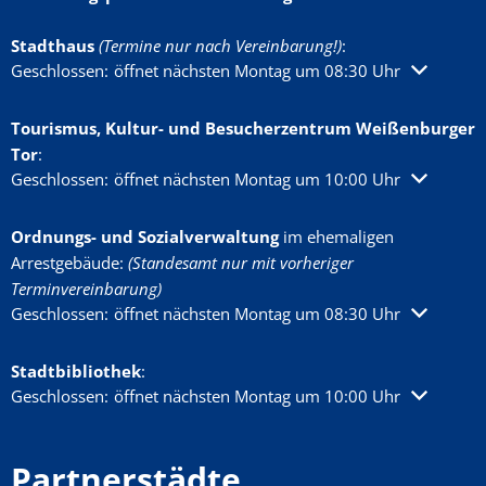
Stadthaus
(Termine nur nach Vereinbarung!)
:
Klicken, um weitere Öffnungs- oder Schließzeiten auszublenden
Geschlossen:
öffnet nächsten Montag um 08:30 Uhr
Tourismus, Kultur- und Besucherzentrum Weißenburger
Tor
:
Klicken, um weitere Öffnungs- oder Schließzeiten auszublenden
Geschlossen:
öffnet nächsten Montag um 10:00 Uhr
Ordnungs- und Sozialverwaltung
im ehemaligen
Arrestgebäude:
(Standesamt nur mit vorheriger
Terminvereinbarung)
Klicken, um weitere Öffnungs- oder Schließzeiten auszublenden
Geschlossen:
öffnet nächsten Montag um 08:30 Uhr
Stadtbibliothek
:
Klicken, um weitere Öffnungs- oder Schließzeiten auszublenden
Geschlossen:
öffnet nächsten Montag um 10:00 Uhr
Partnerstädte