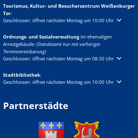
Tourismus, Kultur- und Besucherzentrum Weißenburger
Tor
:
Klicken, um weitere Öffnungs- oder Schließzeiten auszublenden
Geschlossen:
öffnet nächsten Montag um 10:00 Uhr
Ordnungs- und Sozialverwaltung
im ehemaligen
Arrestgebäude:
(Standesamt nur mit vorheriger
Terminvereinbarung)
Klicken, um weitere Öffnungs- oder Schließzeiten auszublenden
Geschlossen:
öffnet nächsten Montag um 08:30 Uhr
Stadtbibliothek
:
Klicken, um weitere Öffnungs- oder Schließzeiten auszublenden
Geschlossen:
öffnet nächsten Montag um 10:00 Uhr
Partnerstädte