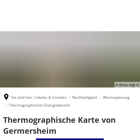
© Britta Hoff
Sie sind hier:
Lokales & Soziales
Nachhaltigkeit
Wärmeplanung
Thermographischer Energiebericht
Thermographischer
Thermographische Karte von
Energiebericht
Germersheim