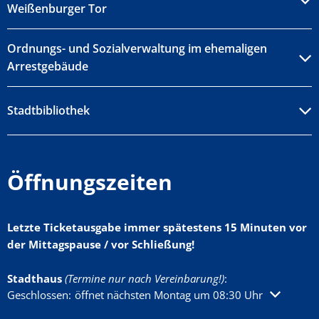
Weißenburger Tor
Ordnungs- und Sozialverwaltung im ehemaligen
Arrestgebäude
Stadtbibliothek
Öffnungszeiten
Letzte Ticketausgabe immer spätestens 15 Minuten vor
der Mittagspause / vor Schließung!
Stadthaus
(Termine nur nach Vereinbarung!)
:
Klicken, um weitere Öffnungs- oder Schließzeiten auszublenden
Geschlossen:
öffnet nächsten Montag um 08:30 Uhr