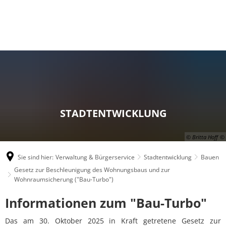
STADTENTWICKLUNG
© Britta Hoff
Sie sind hier:
Verwaltung & Bürgerservice
Stadtentwicklung
Bauen
Gesetz zur Beschleunigung des Wohnungsbaus und zur
Wohnraumsicherung ("Bau-Turbo")
Gesetz
Informationen zum "Bau-Turbo"
zur
Das am 30. Oktober 2025 in Kraft getretene Gesetz zur