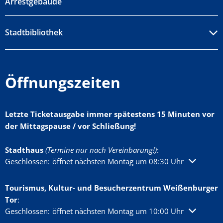
Arrestgebäude
Stadtbibliothek
Öffnungszeiten
Letzte Ticketausgabe immer spätestens 15 Minuten vor
der Mittagspause / vor Schließung!
Stadthaus
(Termine nur nach Vereinbarung!)
:
Klicken, um weitere Öffnungs- oder Schließzeiten auszublenden
Geschlossen:
öffnet nächsten Montag um 08:30 Uhr
Tourismus, Kultur- und Besucherzentrum Weißenburger
Tor
:
Klicken, um weitere Öffnungs- oder Schließzeiten auszublenden
Geschlossen:
öffnet nächsten Montag um 10:00 Uhr