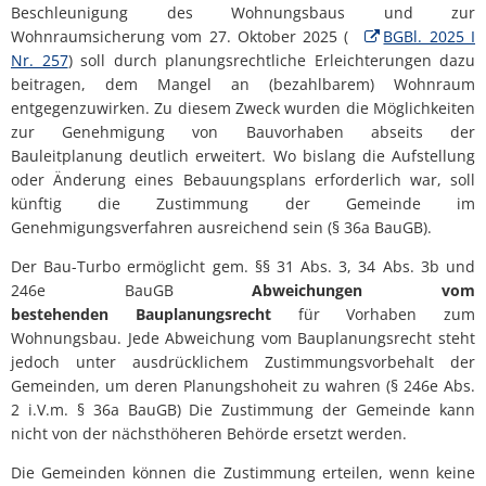
Beschleunigung des Wohnungsbaus und zur
Beschleunigung
Wohnraumsicherung vom 27. Oktober 2025 (
BGBl. 2025 I
des
Nr. 257
) soll durch planungsrechtliche Erleichterungen dazu
beitragen, dem Mangel an (bezahlbarem) Wohnraum
Wohnungsbaus
entgegenzuwirken. Zu diesem Zweck wurden die Möglichkeiten
und
zur Genehmigung von Bauvorhaben abseits der
Bauleitplanung deutlich erweitert. Wo bislang die Aufstellung
zur
oder Änderung eines Bebauungsplans erforderlich war, soll
künftig die Zustimmung der Gemeinde im
Wohnraumsicherung
Genehmigungsverfahren ausreichend sein (§ 36a BauGB).
("Bau-
Der Bau-Turbo ermöglicht gem. §§ 31 Abs. 3, 34 Abs. 3b und
Turbo")
246e BauGB
Abweichungen vom
bestehenden
Bauplanungsrecht
für Vorhaben zum
Wohnungsbau. Jede Abweichung vom Bauplanungsrecht steht
jedoch unter ausdrücklichem Zustimmungsvorbehalt der
Gemeinden, um deren Planungshoheit zu wahren (§ 246e Abs.
2 i.V.m. § 36a BauGB) Die Zustimmung der Gemeinde kann
nicht von der nächsthöheren Behörde ersetzt werden.
Die Gemeinden können die Zustimmung erteilen, wenn keine