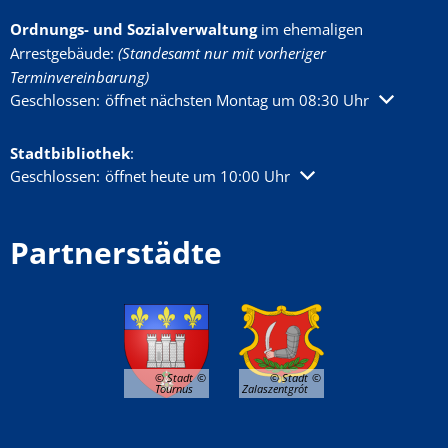
Ordnungs- und Sozialverwaltung
im ehemaligen
Arrestgebäude:
(Standesamt nur mit vorheriger
Terminvereinbarung)
Klicken, um weitere Öffnungs- oder Schließzeiten auszublenden
Geschlossen:
öffnet nächsten Montag um 08:30 Uhr
Stadtbibliothek
:
Klicken, um weitere Öffnungs- oder Schließzeiten auszublenden
Geschlossen:
öffnet heute um 10:00 Uhr
Partnerstädte
© Stadt
© Stadt
Tournus
Zalaszentgrót