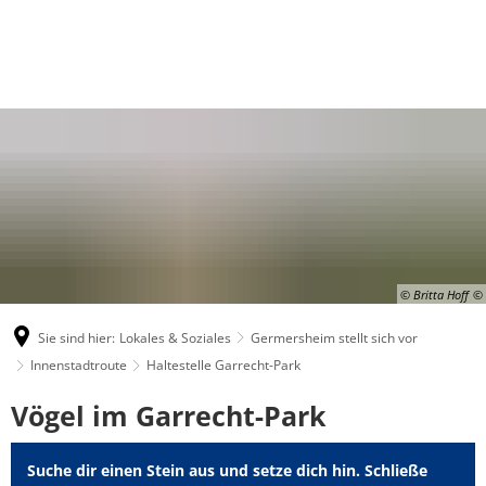
© Britta Hoff
Sie sind hier:
Lokales & Soziales
Germersheim stellt sich vor
Innenstadtroute
Haltestelle Garrecht-Park
Haltestelle
Vögel im Garrecht-Park
Garrecht-
Suche dir einen Stein aus und setze dich hin. Schließe