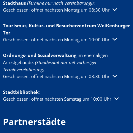
Stadthaus
(Termine nur nach Vereinbarung!)
:
Klicken, um weitere Öffnungs- oder Schließzeiten auszublenden
Geschlossen:
öffnet nächsten Montag um 08:30 Uhr
Tourismus, Kultur- und Besucherzentrum Weißenburger
Tor
:
Klicken, um weitere Öffnungs- oder Schließzeiten auszublenden
Geschlossen:
öffnet nächsten Montag um 10:00 Uhr
Ordnungs- und Sozialverwaltung
im ehemaligen
Arrestgebäude:
(Standesamt nur mit vorheriger
Terminvereinbarung)
Klicken, um weitere Öffnungs- oder Schließzeiten auszublenden
Geschlossen:
öffnet nächsten Montag um 08:30 Uhr
Stadtbibliothek
:
Klicken, um weitere Öffnungs- oder Schließzeiten auszublenden
Geschlossen:
öffnet nächsten Samstag um 10:00 Uhr
Partnerstädte