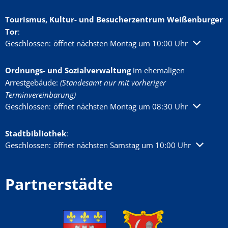
Tourismus, Kultur- und Besucherzentrum Weißenburger
Tor
:
Klicken, um weitere Öffnungs- oder Schließzeiten auszublenden
Geschlossen:
öffnet nächsten Montag um 10:00 Uhr
Ordnungs- und Sozialverwaltung
im ehemaligen
Arrestgebäude:
(Standesamt nur mit vorheriger
Terminvereinbarung)
Klicken, um weitere Öffnungs- oder Schließzeiten auszublenden
Geschlossen:
öffnet nächsten Montag um 08:30 Uhr
Stadtbibliothek
:
Klicken, um weitere Öffnungs- oder Schließzeiten auszublenden
Geschlossen:
öffnet nächsten Samstag um 10:00 Uhr
Partnerstädte