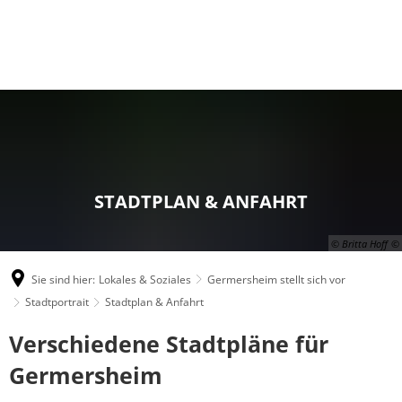
STADTPLAN & ANFAHRT
© Britta Hoff
Sie sind hier:
Lokales & Soziales
Germersheim stellt sich vor
Stadtportrait
Stadtplan & Anfahrt
Stadtplan
Verschiedene Stadtpläne für
&
Germersheim