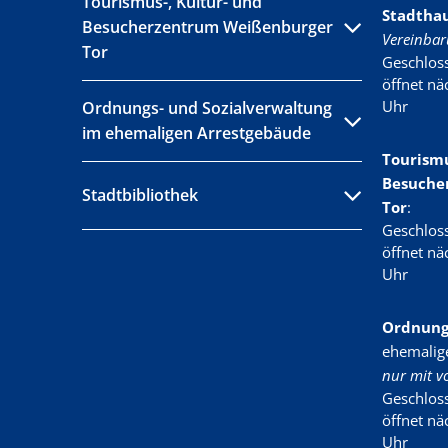
Tourismus-, Kultur- und
Stadtha
Besucherzentrum Weißenburger
Vereinbar
Tor
Klicken, 
Geschlos
öffnet n
Uhr
Ordnungs- und Sozialverwaltung
im ehemaligen Arrestgebäude
Tourismu
Besuche
Stadtbibliothek
Tor
:
Klicken, 
Geschlos
öffnet n
Uhr
Ordnungs
ehemalig
nur mit v
Klicken, 
Geschlos
öffnet n
Uhr