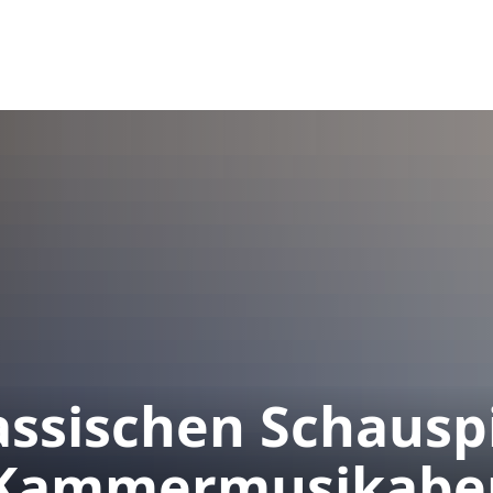
Verwaltung & Bürgerservice
Kultur & Touri
ssischen Schauspi
Kammermusikab