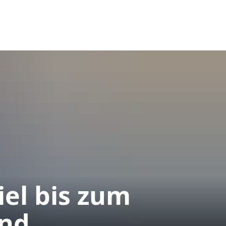
Kontakt
DGS
LS
smus
Lokales & Soziales
el bis zum
end