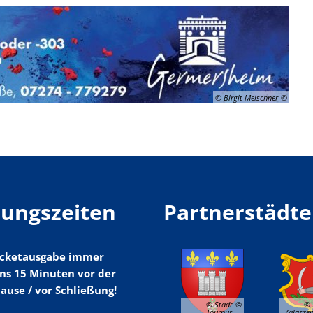
© Birgit Meischner
nungszeiten
Partnerstädte
Ticketausgabe immer
ns 15 Minuten vor der
ause / vor Schließung!
© Stadt
© 
Tournus
Zalaszen