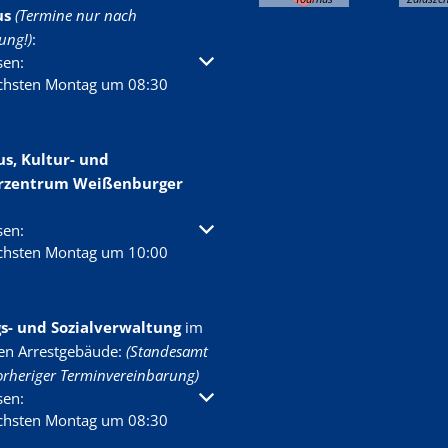
us
(Termine nur nach
ung!)
:
um weitere Öffnungs- oder Schließzeiten auszublenden
sen:
ächsten Montag um 08:30
s, Kultur- und
rzentrum Weißenburger
um weitere Öffnungs- oder Schließzeiten auszublenden
sen:
ächsten Montag um 10:00
- und Sozialverwaltung
im
en Arrestgebäude:
(Standesamt
orheriger Terminvereinbarung)
um weitere Öffnungs- oder Schließzeiten auszublenden
sen:
ächsten Montag um 08:30