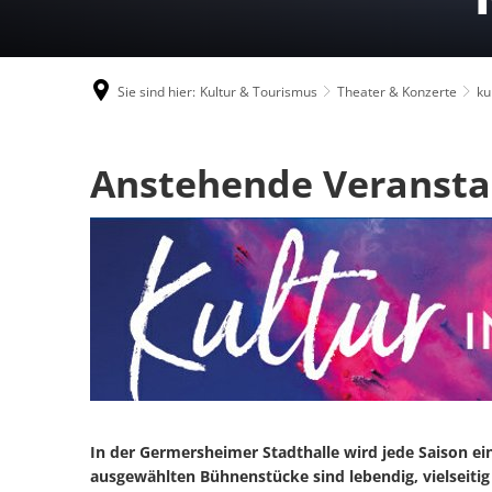
Sie sind hier:
Kultur & Tourismus
Theater & Konzerte
ku
kulturelle
Anstehende Veransta
Veranstaltungen
In der Germersheimer Stadthalle wird jede Saison 
ausgewählten Bühnenstücke sind lebendig, vielseit