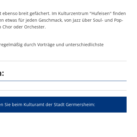
ebenso breit gefächert. Im Kulturzentrum "Hufeisen" finden
ten etwas für jeden Geschmack, von Jazz über Soul- und Pop-
n Chor oder Orchester.
egelmäßig durch Vorträge und unterschiedlichste
:
en Sie beim Kulturamt der Stadt Germersheim: