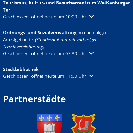
Tourismus, Kultur- und Besucherzentrum Weißenburger
Tor
:
Klicken, um weitere Öffnungs- oder Schließzeiten auszublenden
Geschlossen:
öffnet heute um 10:00 Uhr
Ordnungs- und Sozialverwaltung
im ehemaligen
Arrestgebäude:
(Standesamt nur mit vorheriger
Terminvereinbarung)
Klicken, um weitere Öffnungs- oder Schließzeiten auszublenden
Geschlossen:
öffnet heute um 07:30 Uhr
Stadtbibliothek
:
Klicken, um weitere Öffnungs- oder Schließzeiten auszublenden
Geschlossen:
öffnet heute um 11:00 Uhr
Partnerstädte