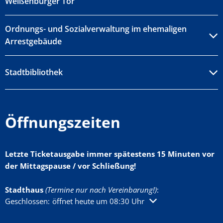
Weißenburger Tor
Ordnungs- und Sozialverwaltung im ehemaligen
Arrestgebäude
Stadtbibliothek
Öffnungszeiten
Letzte Ticketausgabe immer spätestens 15 Minuten vor
der Mittagspause / vor Schließung!
Stadthaus
(Termine nur nach Vereinbarung!)
:
Klicken, um weitere Öffnungs- oder Schließzeiten auszublenden
Geschlossen:
öffnet heute um 08:30 Uhr