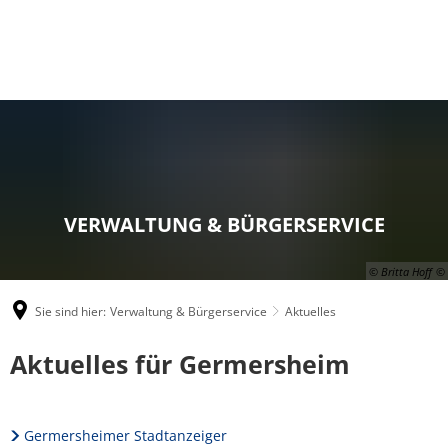
VERWALTUNG & BÜRGERSERVICE
© Britta Hoff
Sie sind hier:
Verwaltung & Bürgerservice
Aktuelles
Aktuelles
Aktuelles für Germersheim
Germersheimer Stadtanzeiger