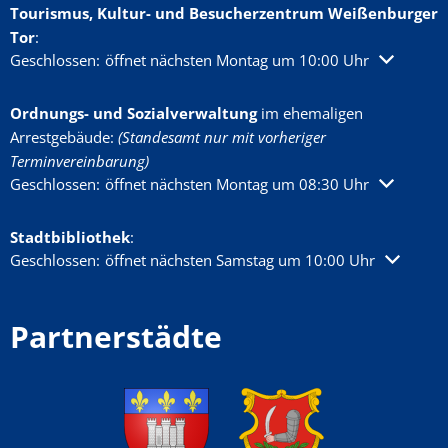
Tourismus, Kultur- und Besucherzentrum Weißenburger
Tor
:
Klicken, um weitere Öffnungs- oder Schließzeiten auszublenden
Geschlossen:
öffnet nächsten Montag um 10:00 Uhr
Ordnungs- und Sozialverwaltung
im ehemaligen
Arrestgebäude:
(Standesamt nur mit vorheriger
Terminvereinbarung)
Klicken, um weitere Öffnungs- oder Schließzeiten auszublenden
Geschlossen:
öffnet nächsten Montag um 08:30 Uhr
Stadtbibliothek
:
Klicken, um weitere Öffnungs- oder Schließzeiten auszublenden
Geschlossen:
öffnet nächsten Samstag um 10:00 Uhr
Partnerstädte