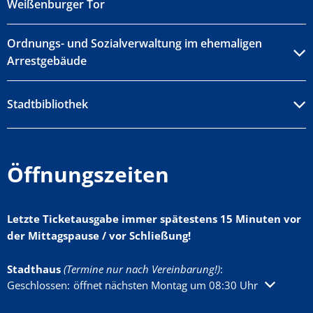
Weißenburger Tor
Ordnungs- und Sozialverwaltung im ehemaligen
Arrestgebäude
Stadtbibliothek
Öffnungszeiten
Letzte Ticketausgabe immer spätestens 15 Minuten vor
der Mittagspause / vor Schließung!
Stadthaus
(Termine nur nach Vereinbarung!)
:
Klicken, um weitere Öffnungs- oder Schließzeiten auszublenden
Geschlossen:
öffnet nächsten Montag um 08:30 Uhr