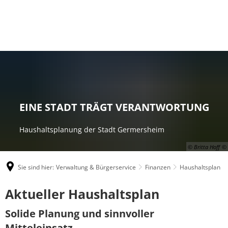
EINE STADT TRÄGT VERANTWORTUNG
Haushaltsplanung der Stadt Germersheim
© Britta Hoff
Sie sind hier:
Verwaltung & Bürgerservice
Finanzen
Haushaltsplan
Haushaltsplan
Aktueller Haushaltsplan
Solide Planung und sinnvoller
Mitteleinsatz