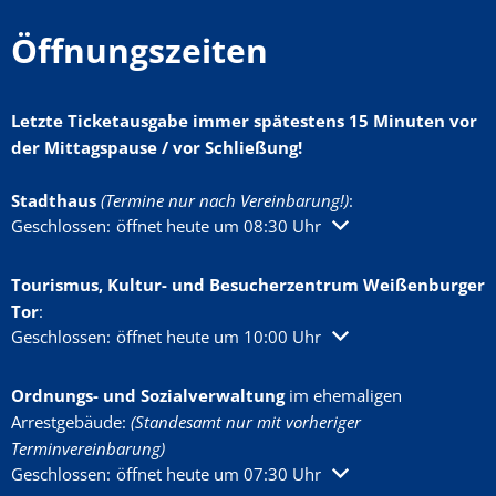
Öffnungszeiten
Letzte Ticketausgabe immer spätestens 15 Minuten vor
der Mittagspause / vor Schließung!
Stadthaus
(Termine nur nach Vereinbarung!)
:
Klicken, um weitere Öffnungs- oder Schließzeiten auszublenden
Geschlossen:
öffnet heute um 08:30 Uhr
Tourismus, Kultur- und Besucherzentrum Weißenburger
Tor
:
Klicken, um weitere Öffnungs- oder Schließzeiten auszublenden
Geschlossen:
öffnet heute um 10:00 Uhr
Ordnungs- und Sozialverwaltung
im ehemaligen
Arrestgebäude:
(Standesamt nur mit vorheriger
Terminvereinbarung)
Klicken, um weitere Öffnungs- oder Schließzeiten auszublenden
Geschlossen:
öffnet heute um 07:30 Uhr