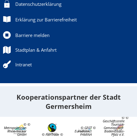
Datenschutzerklärung
Erklärung zur Barrierefreiheit
Barriere melden
Stadtplan & Anfahrt
Intranet
Kooperationspartner der Stadt
Germersheim
©
Geschäftsstelle
©
Touristik-
Metropolregion
© GECT
Gemeinschaft
Rhein-Neckar
Eurodistrict
Baden-Elsass-
GmbH
© FairTrade
PAMINA
Pfalz e.V.