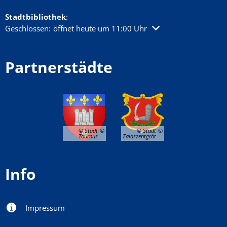
Stadtbibliothek
:
Klicken, um weitere Öffnungs- oder Schließzeiten auszublenden
Geschlossen:
öffnet heute um 11:00 Uhr
Partnerstädte
© Stadt
© Stadt
Tournus
Zalaszentgrót
Info
Impressum