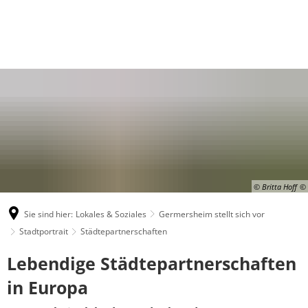
© Britta Hoff
Sie sind hier:
Lokales & Soziales
Germersheim stellt sich vor
Stadtportrait
Städtepartnerschaften
Städtepartnerschaften
Lebendige Städtepartnerschaften
in Europa