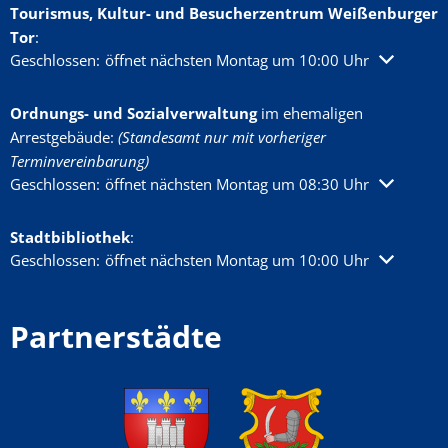
Tourismus, Kultur- und Besucherzentrum Weißenburger
Tor
:
Klicken, um weitere Öffnungs- oder Schließzeiten auszublenden
Geschlossen:
öffnet nächsten Montag um 10:00 Uhr
Ordnungs- und Sozialverwaltung
im ehemaligen
Arrestgebäude:
(Standesamt nur mit vorheriger
Terminvereinbarung)
Klicken, um weitere Öffnungs- oder Schließzeiten auszublenden
Geschlossen:
öffnet nächsten Montag um 08:30 Uhr
Stadtbibliothek
:
Klicken, um weitere Öffnungs- oder Schließzeiten auszublenden
Geschlossen:
öffnet nächsten Montag um 10:00 Uhr
Partnerstädte