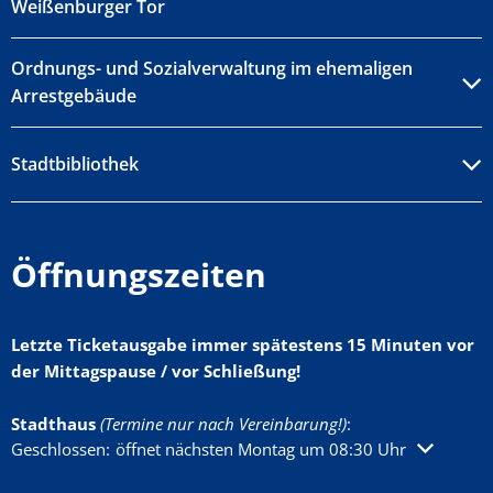
Weißenburger Tor
Ordnungs- und Sozialverwaltung im ehemaligen
Arrestgebäude
Stadtbibliothek
Öffnungszeiten
Letzte Ticketausgabe immer spätestens 15 Minuten vor
der Mittagspause / vor Schließung!
Stadthaus
(Termine nur nach Vereinbarung!)
:
Klicken, um weitere Öffnungs- oder Schließzeiten auszublenden
Geschlossen:
öffnet nächsten Montag um 08:30 Uhr