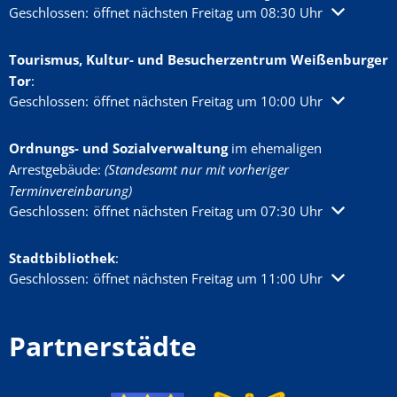
Klicken, um weitere Öffnungs- oder Schließzeiten auszublenden
Geschlossen:
öffnet nächsten Freitag um 08:30 Uhr
Tourismus, Kultur- und Besucherzentrum Weißenburger
Tor
:
Klicken, um weitere Öffnungs- oder Schließzeiten auszublenden
Geschlossen:
öffnet nächsten Freitag um 10:00 Uhr
Ordnungs- und Sozialverwaltung
im ehemaligen
Arrestgebäude:
(Standesamt nur mit vorheriger
Terminvereinbarung)
Klicken, um weitere Öffnungs- oder Schließzeiten auszublenden
Geschlossen:
öffnet nächsten Freitag um 07:30 Uhr
Stadtbibliothek
:
Klicken, um weitere Öffnungs- oder Schließzeiten auszublenden
Geschlossen:
öffnet nächsten Freitag um 11:00 Uhr
Partnerstädte