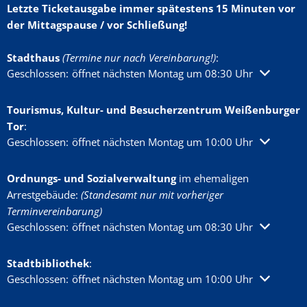
Letzte Ticketausgabe immer spätestens 15 Minuten vor
der Mittagspause / vor Schließung!
Stadthaus
(Termine nur nach Vereinbarung!)
:
Klicken, um weitere Öffnungs- oder Schließzeiten auszublenden
Geschlossen:
öffnet nächsten Montag um 08:30 Uhr
Tourismus, Kultur- und Besucherzentrum Weißenburger
Tor
:
Klicken, um weitere Öffnungs- oder Schließzeiten auszublenden
Geschlossen:
öffnet nächsten Montag um 10:00 Uhr
Ordnungs- und Sozialverwaltung
im ehemaligen
Arrestgebäude:
(Standesamt nur mit vorheriger
Terminvereinbarung)
Klicken, um weitere Öffnungs- oder Schließzeiten auszublenden
Geschlossen:
öffnet nächsten Montag um 08:30 Uhr
Stadtbibliothek
:
Klicken, um weitere Öffnungs- oder Schließzeiten auszublenden
Geschlossen:
öffnet nächsten Montag um 10:00 Uhr