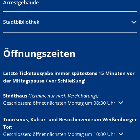
Arrestgebäude
Stadtbibliothek
Öffnungszeiten
Letzte Ticketausgabe immer spätestens 15 Minuten vor
der Mittagspause / vor Schließung!
Stadthaus
(Termine nur nach Vereinbarung!)
:
Klicken, um weitere Öffnungs- oder Schließzeiten auszublenden
Geschlossen:
öffnet nächsten Montag um 08:30 Uhr
Tourismus, Kultur- und Besucherzentrum Weißenburger
Tor
:
Klicken, um weitere Öffnungs- oder Schließzeiten auszublenden
Geschlossen:
öffnet nächsten Montag um 10:00 Uhr