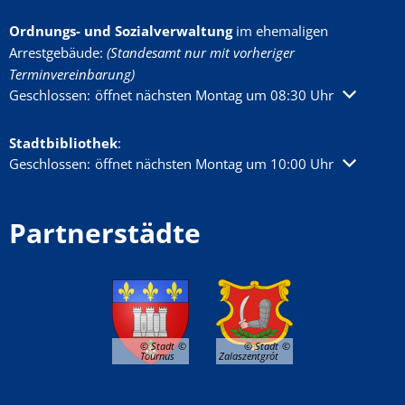
Ordnungs- und Sozialverwaltung
im ehemaligen
Arrestgebäude:
(Standesamt nur mit vorheriger
Terminvereinbarung)
Klicken, um weitere Öffnungs- oder Schließzeiten auszublenden
Geschlossen:
öffnet nächsten Montag um 08:30 Uhr
Stadtbibliothek
:
Klicken, um weitere Öffnungs- oder Schließzeiten auszublenden
Geschlossen:
öffnet nächsten Montag um 10:00 Uhr
Partnerstädte
© Stadt
© Stadt
Tournus
Zalaszentgrót