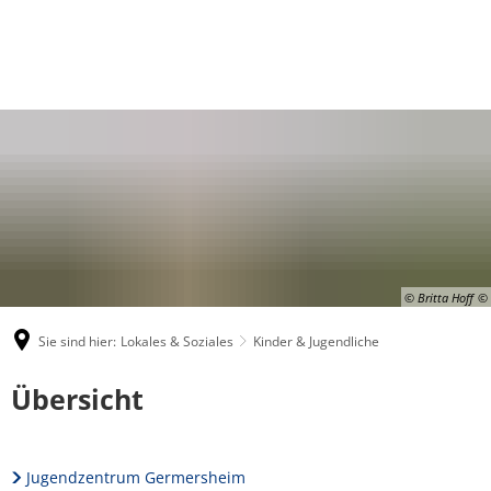
© Britta Hoff
Sie sind hier:
Lokales & Soziales
Kinder & Jugendliche
Kinder
Übersicht
&
Jugendliche
Jugendzentrum Germersheim