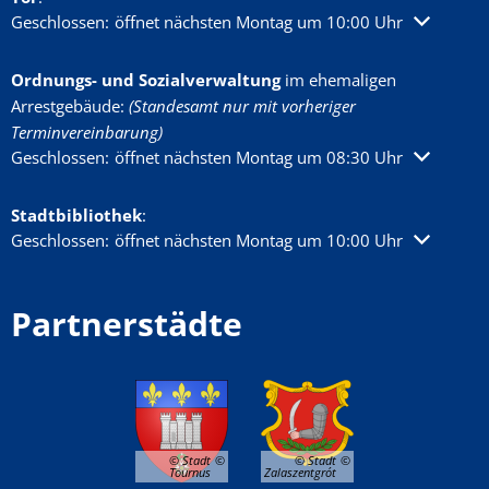
Klicken, um weitere Öffnungs- oder Schließzeiten auszublenden
Geschlossen:
öffnet nächsten Montag um 10:00 Uhr
Ordnungs- und Sozialverwaltung
im ehemaligen
Arrestgebäude:
(Standesamt nur mit vorheriger
Terminvereinbarung)
Klicken, um weitere Öffnungs- oder Schließzeiten auszublenden
Geschlossen:
öffnet nächsten Montag um 08:30 Uhr
Stadtbibliothek
:
Klicken, um weitere Öffnungs- oder Schließzeiten auszublenden
Geschlossen:
öffnet nächsten Montag um 10:00 Uhr
Partnerstädte
© Stadt
© Stadt
Tournus
Zalaszentgrót