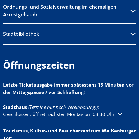
Ordnungs- und Sozialverwaltung im ehemaligen
Arrestgebäude
Stadtbibliothek
Öffnungszeiten
Letzte Ticketausgabe immer spätestens 15 Minuten vor
der Mittagspause / vor Schließung!
Stadthaus
(Termine nur nach Vereinbarung!)
:
Klicken, um weitere Öffnungs- oder Schließzeiten auszublenden
Geschlossen:
öffnet nächsten Montag um 08:30 Uhr
Tourismus, Kultur- und Besucherzentrum Weißenburger
Tor
: