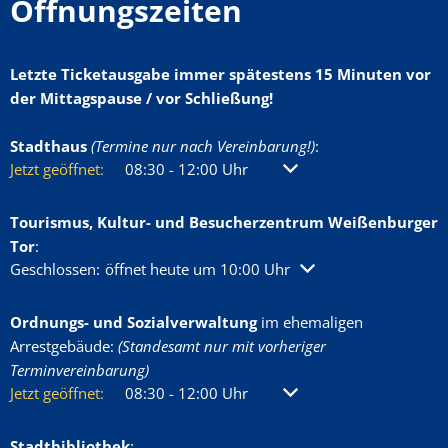
Öffnungszeiten
Letzte Ticketausgabe immer spätestens 15 Minuten vor
der Mittagspause / vor Schließung!
Stadthaus
(Termine nur nach Vereinbarung!)
:
Klicken, um weitere Öffnungs- oder Schließzeiten auszublenden
Jetzt geöffnet:
08:30
-
12:00
Uhr
Von 08:30 bis 12:00 Uhr
Tourismus, Kultur- und Besucherzentrum Weißenburger
Tor
:
Klicken, um weitere Öffnungs- oder Schließzeiten auszublenden
Geschlossen:
öffnet heute um 10:00 Uhr
Ordnungs- und Sozialverwaltung
im ehemaligen
Arrestgebäude:
(Standesamt nur mit vorheriger
Terminvereinbarung)
Klicken, um weitere Öffnungs- oder Schließzeiten auszublenden
Jetzt geöffnet:
08:30
-
12:00
Uhr
Von 08:30 bis 12:00 Uhr
Stadtbibliothek
: