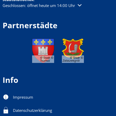
Klicken, um weitere Öffnungs- oder Schließzeiten auszublenden
Geschlossen:
öffnet heute um 14:00 Uhr
Partnerstädte
© Stadt
© Stadt
Tournus
Zalaszentgrót
Info
Impressum
Datenschutzerklärung