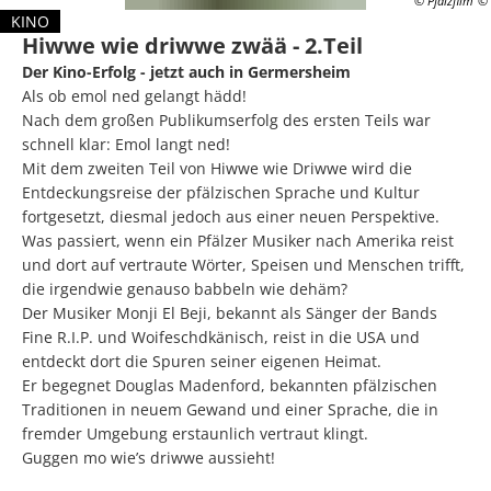
© Pfalzfilm
KINO
Hiwwe wie driwwe zwää - 2.Teil
KATEGORIE: KINO
Der Kino-Erfolg - jetzt auch in Germersheim
Als ob emol ned gelangt hädd!
Nach dem großen Publikumserfolg des ersten Teils war
schnell klar: Emol langt ned!
Mit dem zweiten Teil von Hiwwe wie Driwwe wird die
Entdeckungsreise der pfälzischen Sprache und Kultur
fortgesetzt, diesmal jedoch aus einer neuen Perspektive.
Was passiert, wenn ein Pfälzer Musiker nach Amerika reist
und dort auf vertraute Wörter, Speisen und Menschen trifft,
die irgendwie genauso babbeln wie dehäm?
Der Musiker Monji El Beji, bekannt als Sänger der Bands
Fine R.I.P. und Woifeschdkänisch, reist in die USA und
entdeckt dort die Spuren seiner eigenen Heimat.
Er begegnet Douglas Madenford, bekannten pfälzischen
Traditionen in neuem Gewand und einer Sprache, die in
fremder Umgebung erstaunlich vertraut klingt.
Guggen mo wie’s driwwe aussieht!