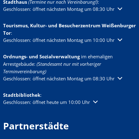
Stadthaus
(Termine nur nach Vereinbarung!)
:
Klicken, um weitere Öffnungs- oder Schließzeiten auszublenden
Geschlossen:
öffnet nächsten Montag um 08:30 Uhr
Tourismus, Kultur- und Besucherzentrum Weißenburger
Tor
:
Klicken, um weitere Öffnungs- oder Schließzeiten auszublenden
Geschlossen:
öffnet nächsten Montag um 10:00 Uhr
Ordnungs- und Sozialverwaltung
im ehemaligen
Arrestgebäude:
(Standesamt nur mit vorheriger
Terminvereinbarung)
Klicken, um weitere Öffnungs- oder Schließzeiten auszublenden
Geschlossen:
öffnet nächsten Montag um 08:30 Uhr
Stadtbibliothek
:
Klicken, um weitere Öffnungs- oder Schließzeiten auszublenden
Geschlossen:
öffnet heute um 10:00 Uhr
Partnerstädte